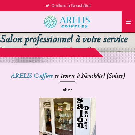
Coiffure à Neuchâtel
Passer
au
contenu
principal
Salon professionnel à votre service
Pour vos sorties, soirées ou vous sentir belle au quotidien
ARELIS Coiffure
se trouve à Neuchâtel (Suisse)
chez